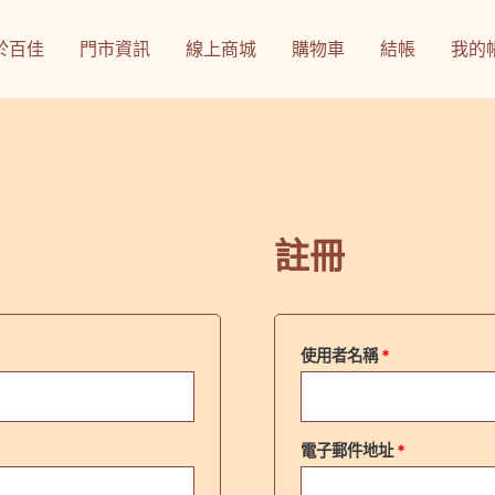
於百佳
門市資訊
線上商城
購物車
結帳
我的
註冊
必
使用者名稱
*
填
必
電子郵件地址
*
填