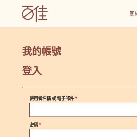
跳
至
百佳烘焙坊-皇家起司條
關
主
要
內
容
我的帳號
登入
必
使用者名稱 或 電子郵件
*
填
必
密碼
*
填