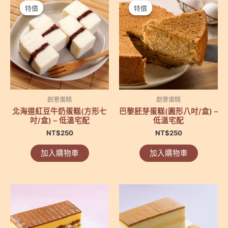
特價
特價
特價
特價
創意蛋糕
創意蛋糕
北海道紅豆牛奶蛋糕(方形七
巴黎胚芽蛋糕(圓形八吋/盒) –
吋/盒) – 低溫宅配
低溫宅配
NT$
250
NT$
250
加入購物車
加入購物車