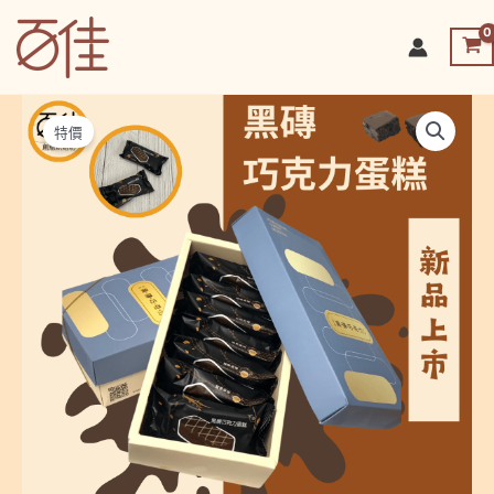
跳
至
百佳烘焙坊-皇家起司條
主
要
內
特價
容