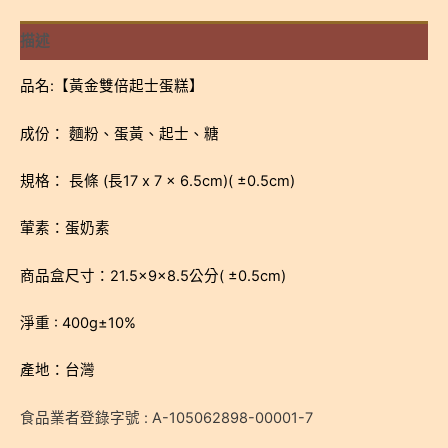
士
蛋
描述
糕
-
品名:【黃金雙倍起士蛋糕】
低
溫
成份： 麵粉、蛋黃、起士、糖
宅
配
規格： 長條 (長17 x 7 x 6.5cm)( ±0.5cm)
數
葷素：蛋奶素
量
商品盒尺寸：21.5×9×8.5公分( ±0.5cm)
淨重 : 400g±10%
產地：台灣
食品業者登錄字號 : A-105062898-00001-7