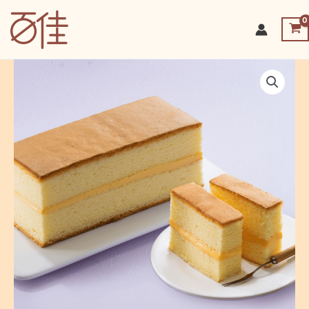
跳
至
百佳烘焙坊-皇家起司條
主
要
內
容