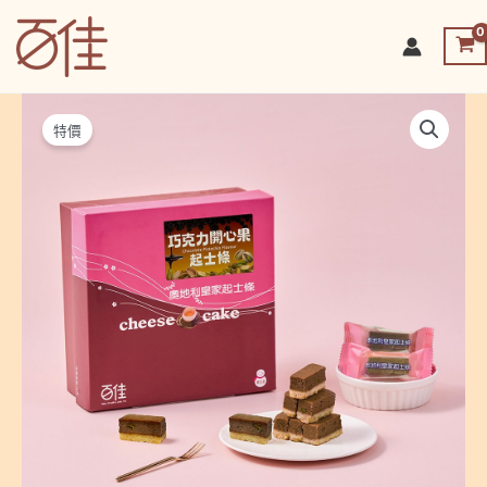
跳
至
百佳烘焙坊-皇家起司條
主
要
內
特價
容