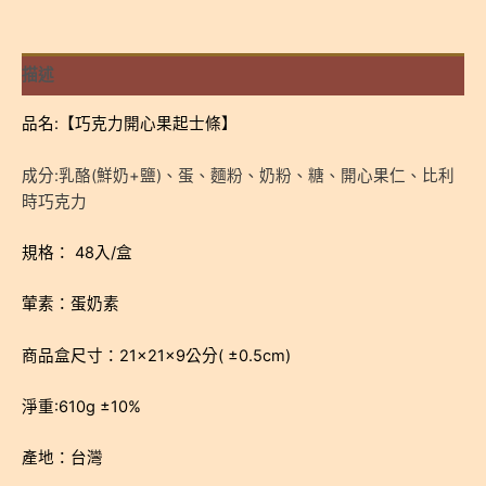
克
力
開
描述
心
果
品名:【巧克力開心果起士條】
起
士
成分:乳酪(鮮奶+鹽)、蛋、麵粉、奶粉、糖、開心果仁、比利
條
時巧克力
(48
入/
規格： 48入/盒
盒)
葷素：蛋奶素
-
低
商品盒尺寸：21×21×9公分( ±0.5cm)
溫
宅
淨重:610g ±10%
配
數
產地：台灣
量