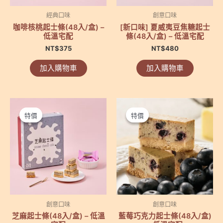
經典口味
創意口味
咖啡核桃起士條(48入/盒) –
[新口味] 夏威夷豆焦糖起士
低溫宅配
條(48入/盒) – 低溫宅配
NT$
375
NT$
480
加入購物車
加入購物車
特價
特價
特價
特價
創意口味
創意口味
芝麻起士條(48入/盒) – 低溫
藍莓巧克力起士條(48入/盒)