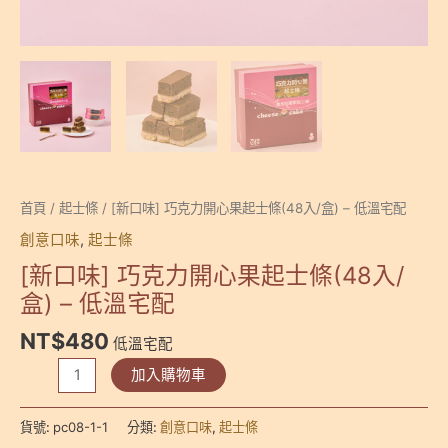
首頁
/
起士條
/ [新口味] 巧克力開心果起士條(48入/盒) – 低溫宅配
創意口味
,
起士條
[新口味] 巧克力開心果起士條(48入/
盒) – 低溫宅配
NT$
480
低溫宅配
[新
加入購物車
口
味]
貨號:
pc08-1-1
分類:
創意口味
,
起士條
巧