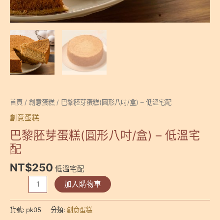
首頁
/
創意蛋糕
/ 巴黎胚芽蛋糕(圓形八吋/盒) – 低溫宅配
創意蛋糕
巴黎胚芽蛋糕(圓形八吋/盒) – 低溫宅
配
NT$
250
低溫宅配
巴
加入購物車
黎
胚
貨號:
pk05
分類:
創意蛋糕
芽