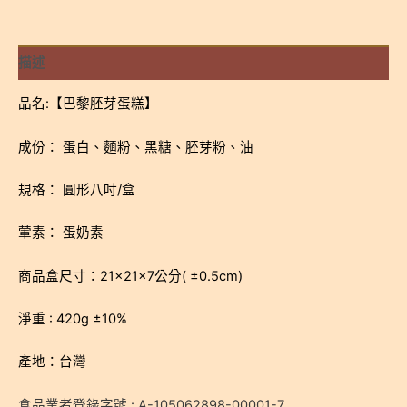
蛋
糕
(圓
描述
形
八
品名:【巴黎胚芽蛋糕】
吋/
盒)
成份： 蛋白、麵粉、黑糖、胚芽粉、油
-
低
規格： 圓形八吋/盒
溫
葷素： 蛋奶素
宅
配
商品盒尺寸：21×21×7公分( ±0.5cm)
數
量
淨重 : 420g ±10%
產地：台灣
食品業者登錄字號 : A-105062898-00001-7