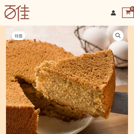
跳
至
百佳烘焙坊-皇家起司條
主
要
內
特價
容